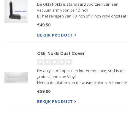
De Okki Nokki is standaard voorzien van een
vacuum arm voor lps 12 inch
Bij het reinigen van 10 inch of 7 inch vinyl ontstaat
er dan een sleuf waardoor de vacuum motor
€49,50
valse lucht aanzuigt en daardoor minder effectief
zuigt. Gebruik dus voor singl....
BEKIJK PRODUCT
Okki Nokki Dust Cover
De acryl stofkap is niet louter een luxe, stof is de
grote vijand van Vinyl.
Het op de platter van de wasmachine verzamelde
stof schiet met een krakend geluid op de plaat
€59,00
zodra deze in de buurt van de platter komt
De platter van de Okki Nokki moet...
BEKIJK PRODUCT