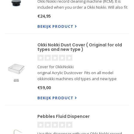
Okki Nokki record cleaning machine (RCM). It is
included when you order a Okki Nokki. Will also fit
older models as a replacement for the plastic
€24,95
clamp. The Silicone rubber ring prevents that the
clamp ...
BEKIJK PRODUCT
Okki Nokki Dust Cover ( Original for old
types and new type )
Cover for OkkiNokki
original Acrylic Dustcover Fits on all model
okkinokki machines old types and new type
Folded design with two handgrips
€59,00
Dimensions outer 327 x 327 x 75 cm
BEKIJK PRODUCT
Pebbles Fluid Dispencer
Use this dispenser with your Okki Nokki record