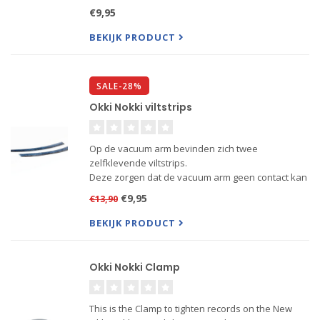
enkele veeg over het vilt weer stofvrij
€9,95
De viltstrip is te vervangen bestel dan het setje
viltstrips voor ...
BEKIJK PRODUCT
SALE-28%
Okki Nokki viltstrips
Op de vacuum arm bevinden zich twee
zelfklevende viltstrips.
Deze zorgen dat de vacuum arm geen contact kan
maken met de grammofoonplaat tijdens het
€9,95
€13,90
wegzuigen van de vloeistof
Gebruik alleen deze strips en vervang ze niet
BEKIJK PRODUCT
door de zachte kant van ...
Okki Nokki Clamp
This is the Clamp to tighten records on the New