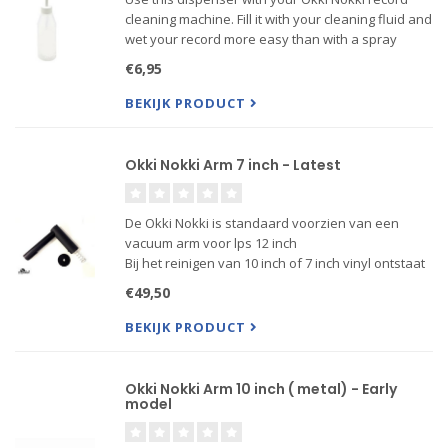
cleaning machine. Fill it with your cleaning fluid and
wet your record more easy than with a spray
bottle. You can bring the fluid on your record
€6,95
without leaking due to the nozzle attached to the
bottle.
BEKIJK PRODUCT
Okki Nokki Arm 7 inch - Latest
De Okki Nokki is standaard voorzien van een
vacuum arm voor lps 12 inch
Bij het reinigen van 10 inch of 7 inch vinyl ontstaat
er dan een sleuf waardoor de vacuum motor
€49,50
valse lucht aanzuigt en daardoor minder effectief
zuigt. Gebruik dus voor singl....
BEKIJK PRODUCT
Okki Nokki Arm 10 inch ( metal) - Early
model