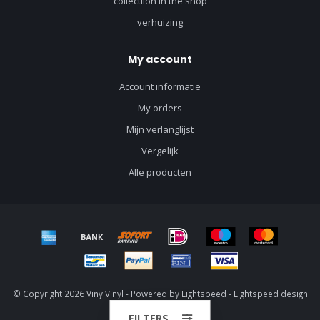
collectiion in the shop
verhuizing
My account
Account informatie
My orders
Mijn verlanglijst
Vergelijk
Alle producten
© Copyright 2026 VinylVinyl - Powered by
Lightspeed
-
Lightspeed design
by
Dyvelopment
FILTERS