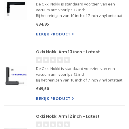
De Okki Nokki is standaard voorzien van een
vacuum arm voor lps 12 inch
Bij het reinigen van 10 inch of 7 inch vinyl ontstaat
er dan een sleuf waardoor de vacuum motor
€34,95
valse lucht aanzuigt en daardoor minder effectief
zuigt. Gebruik dus voor singl....
BEKIJK PRODUCT
Okki Nokki Arm 10 inch - Latest
De Okki Nokki is standaard voorzien van een
vacuum arm voor lps 12 inch
Bij het reinigen van 10 inch of 7 inch vinyl ontstaat
er dan een sleuf waardoor de vacuum motor
€49,50
valse lucht aanzuigt en daardoor minder effectief
zuigt. Gebruik dus voor singl....
BEKIJK PRODUCT
Okki Nokki Arm 12 inch - Latest