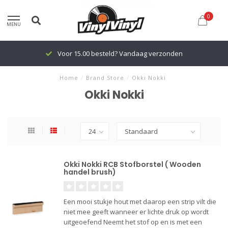
0
MENU
Voor 15.00 besteld? Vandaag verzonden
Home
/
Brand Store
/
Okki Nokki
Okki Nokki
Okki Nokki RCB Stofborstel ( Wooden
handel brush)
Een mooi stukje hout met daarop een strip vilt die
niet mee geeft wanneer er lichte druk op wordt
uitgeoefend Neemt het stof op en is met een