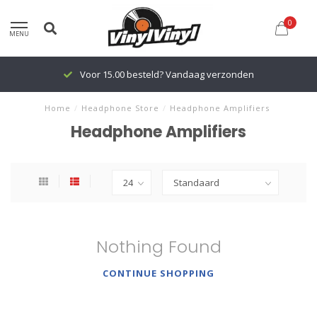
0
MENU
Voor 15.00 besteld? Vandaag verzonden
Home
/
Headphone Store
/
Headphone Amplifiers
Headphone Amplifiers
Nothing Found
CONTINUE SHOPPING