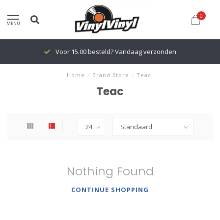
0
MENU
Voor 15.00 besteld? Vandaag verzonden
Home
/
Brand Store
/
Teac
Teac
Nothing Found
CONTINUE SHOPPING