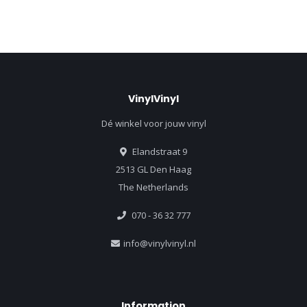
VinylVinyl
Dé winkel voor jouw vinyl
Elandstraat 9
2513 GL Den Haag
The Netherlands
070 - 36 32 777
info@vinylvinyl.nl
Information