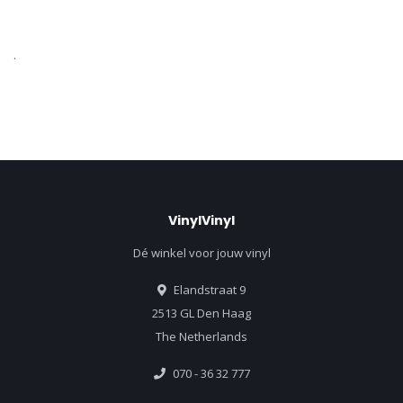
.
VinylVinyl
Dé winkel voor jouw vinyl
Elandstraat 9
2513 GL Den Haag
The Netherlands
070 - 36 32 777