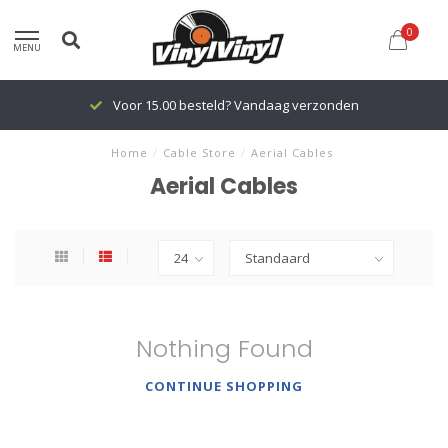
0
MENU
Voor 15.00 besteld? Vandaag verzonden
Home
/
Cable Store
/
Aerial Cables
Aerial Cables
Nothing Found
CONTINUE SHOPPING