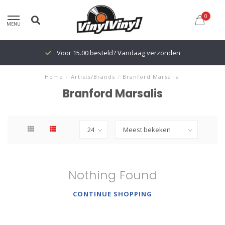
0
MENU
Voor 15.00 besteld? Vandaag verzonden
Home
/
Artists/Brands
/
Branford Marsalis
Branford Marsalis
Nothing Found
CONTINUE SHOPPING