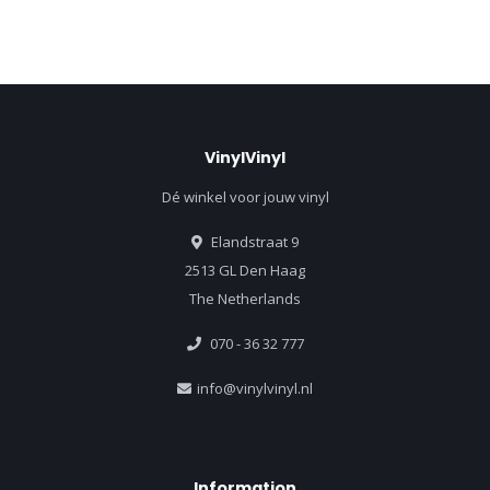
VinylVinyl
Dé winkel voor jouw vinyl
Elandstraat 9
2513 GL Den Haag
The Netherlands
070 - 36 32 777
info@vinylvinyl.nl
Information