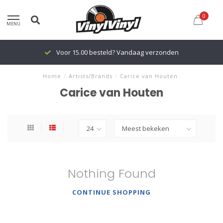
0
MENU
Voor 15.00 besteld? Vandaag verzonden
Home
/
Artists/Brands
/
Carice van Houten
Carice van Houten
Nothing Found
CONTINUE SHOPPING