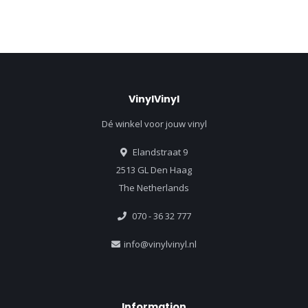
VinylVinyl
Dé winkel voor jouw vinyl
Elandstraat 9
2513 GL Den Haag
The Netherlands
070 - 36 32 777
info@vinylvinyl.nl
Information