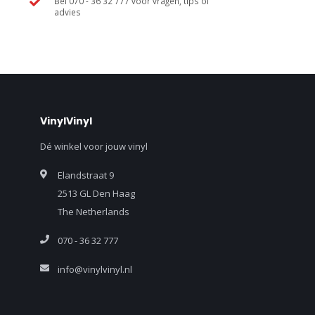
Bel 070 - 36 32 777 voor vragen, tips of
advies
VinylVinyl
Dé winkel voor jouw vinyl
Elandstraat 9
2513 GL Den Haag
The Netherlands
070 - 36 32 777
info@vinylvinyl.nl