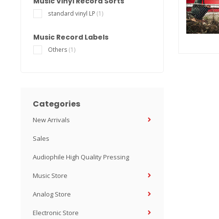
Music Vinyl Record Sorts
standard vinyl LP
(1)
Music Record Labels
Others
(1)
Categories
New Arrivals
Sales
Audiophile High Quality Pressing
Music Store
Analog Store
Electronic Store