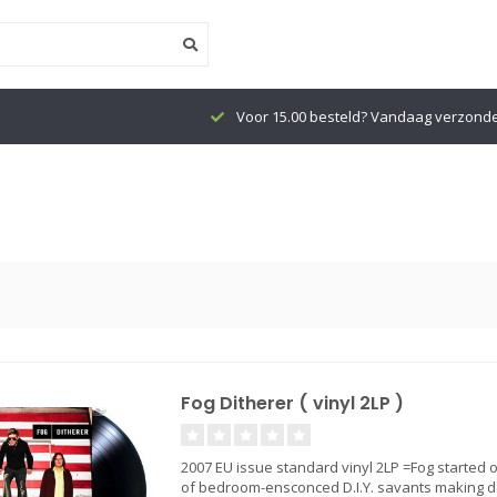
Voor 15.00 besteld? Vandaag verzond
Fog Ditherer ( vinyl 2LP )
2007 EU issue standard vinyl 2LP =Fog started 
of bedroom-ensconced D.I.Y. savants making den