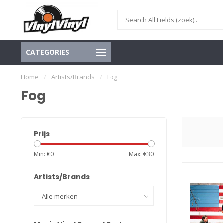
CATEGORIES
Home
/
Artists/Brands
/
Fog
Fog
Prijs
Min: €
0
Max: €
30
Artists/Brands