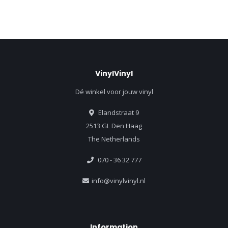
VinylVinyl
Dé winkel voor jouw vinyl
Elandstraat 9
2513 GL Den Haag
The Netherlands
070 - 36 32 777
info@vinylvinyl.nl
Information