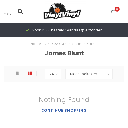
0
MENU
Voor 15.00 besteld? Vandaag verzonden
Home
/
Artists/Brands
/
James Blunt
James Blunt
Nothing Found
CONTINUE SHOPPING