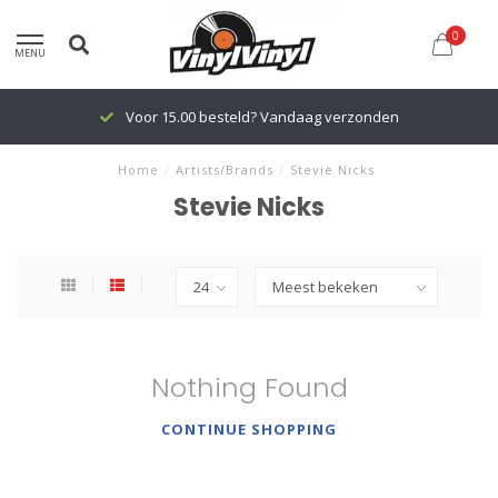
0
MENU
Voor 15.00 besteld? Vandaag verzonden
Home
/
Artists/Brands
/
Stevie Nicks
Stevie Nicks
Nothing Found
CONTINUE SHOPPING