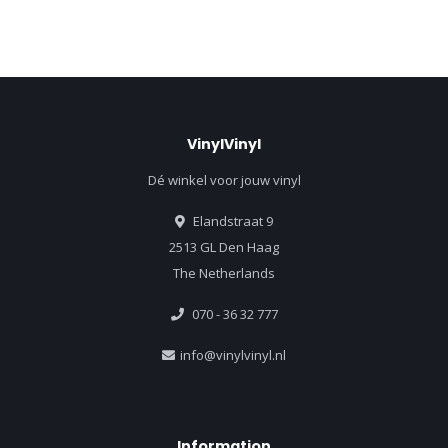
VinylVinyl
Dé winkel voor jouw vinyl
Elandstraat 9
2513 GL Den Haag
The Netherlands
070 - 36 32 777
info@vinylvinyl.nl
Information