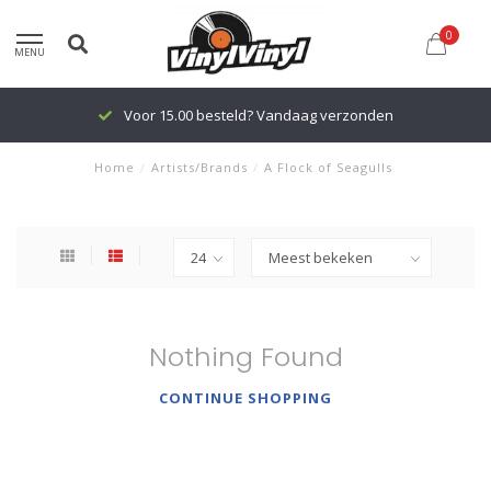
0
MENU
Voor 15.00 besteld? Vandaag verzonden
Home
/
Artists/Brands
/
A Flock of Seagulls
Nothing Found
CONTINUE SHOPPING