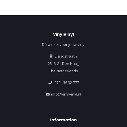
VinylVinyl
Dé winkel voor jouw vinyl
Elandstraat 9
2513 GL Den Haag
The Netherlands
070 - 36 32 777
info@vinylvinyl.nl
Information