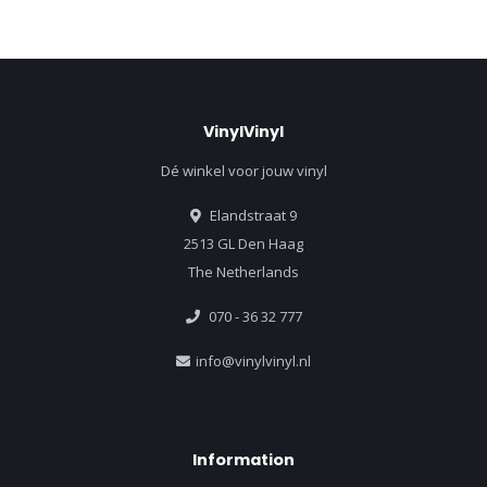
VinylVinyl
Dé winkel voor jouw vinyl
Elandstraat 9
2513 GL Den Haag
The Netherlands
070 - 36 32 777
info@vinylvinyl.nl
Information