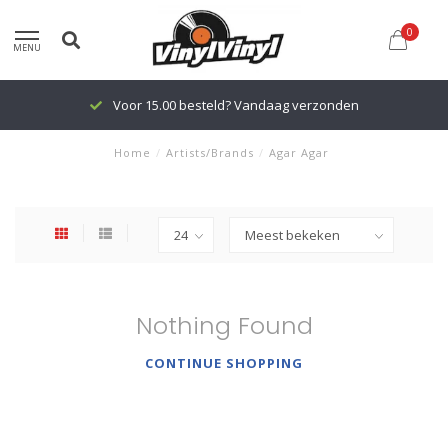
0
MENU
Voor 15.00 besteld? Vandaag verzonden
Home
/
Artists/Brands
/
Agar Agar
Nothing Found
CONTINUE SHOPPING