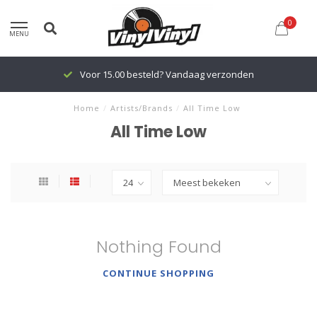
0
MENU
Voor 15.00 besteld? Vandaag verzonden
Home
/
Artists/Brands
/
All Time Low
All Time Low
Nothing Found
CONTINUE SHOPPING