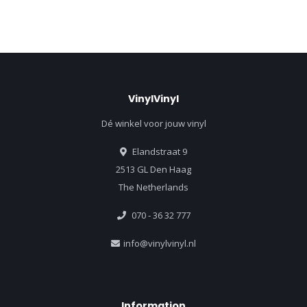
VinylVinyl
Dé winkel voor jouw vinyl
Elandstraat 9
2513 GL Den Haag
The Netherlands
070 - 36 32 777
info@vinylvinyl.nl
Information