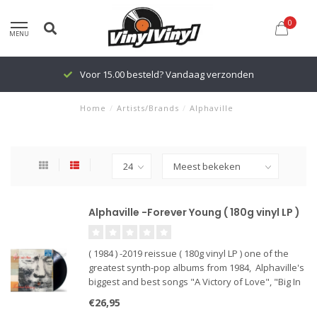
0
MENU
Voor 15.00 besteld? Vandaag verzonden
Home
/
Artists/Brands
/
Alphaville
Alphaville -Forever Young ( 180g vinyl LP )
( 1984 ) -2019 reissue ( 180g vinyl LP ) one of the
greatest synth-pop albums from 1984, Alphaville's
biggest and best songs "A Victory of Love", "Big In
Japan", "Sounds Like A Melody", "The Jet Set" and
€26,95
(of course) "Forever Young" the title song.