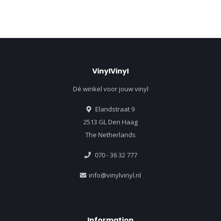
VinylVinyl
Dé winkel voor jouw vinyl
Elandstraat 9
2513 GL Den Haag
The Netherlands
070 - 36 32 777
info@vinylvinyl.nl
Information