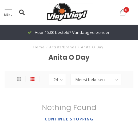
0
MENU
Voor 15.00 besteld? Vandaag verzonden
Home
/
Artists/Brands
/
Anita O Day
Anita O Day
Nothing Found
CONTINUE SHOPPING