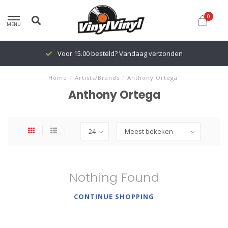
0
MENU
Voor 15.00 besteld? Vandaag verzonden
Home
/
Artists/Brands
/
Anthony Ortega
Anthony Ortega
Nothing Found
CONTINUE SHOPPING