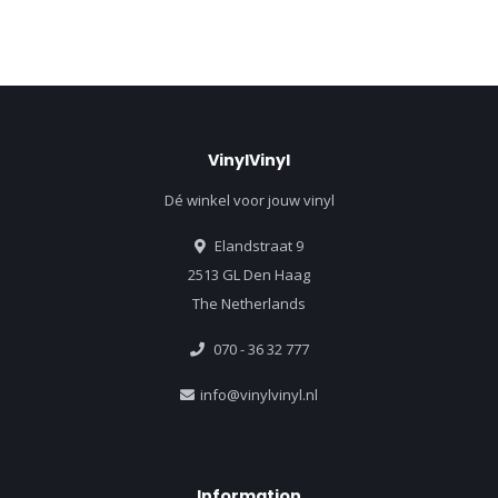
VinylVinyl
Dé winkel voor jouw vinyl
Elandstraat 9
2513 GL Den Haag
The Netherlands
070 - 36 32 777
info@vinylvinyl.nl
Information