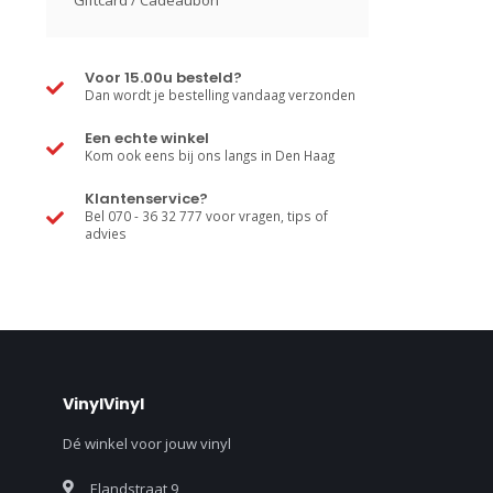
Giftcard / Cadeaubon
Voor 15.00u besteld?
Dan wordt je bestelling vandaag verzonden
Een echte winkel
Kom ook eens bij ons langs in Den Haag
Klantenservice?
Bel 070 - 36 32 777 voor vragen, tips of
advies
VinylVinyl
Dé winkel voor jouw vinyl
Elandstraat 9