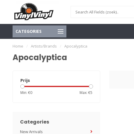
CATEGORIES
Home
/
Artists/Brands
/
Apocalyptica
Apocalyptica
Prijs
Min: €
0
Max: €
5
Categories
New Arrivals