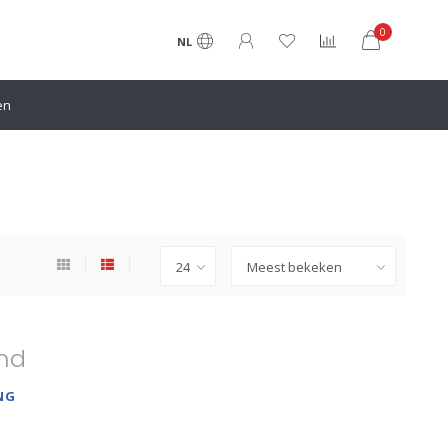
0
NL
en
nd
NG