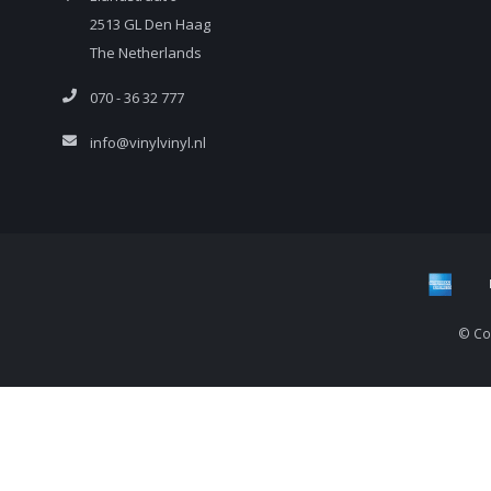
2513 GL Den Haag
The Netherlands
070 - 36 32 777
info@vinylvinyl.nl
© Cop