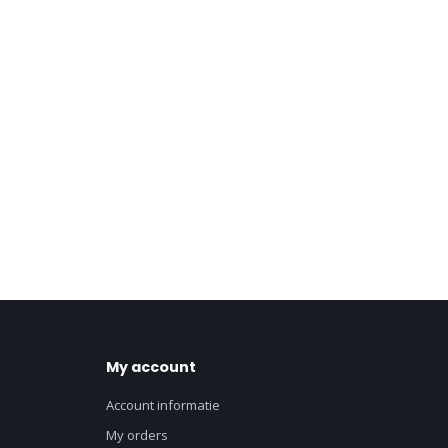
My account
Account informatie
My orders