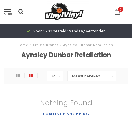
0
MENU
Voor 15.00 besteld? Vandaag verzonden
Home
/
Artists/Brands
/
Aynsley Dunbar Retaliation
Aynsley Dunbar Retaliation
Nothing Found
CONTINUE SHOPPING