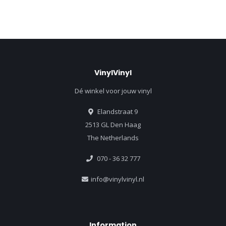
VinylVinyl
Dé winkel voor jouw vinyl
Elandstraat 9
2513 GL Den Haag
The Netherlands
070 - 36 32 777
info@vinylvinyl.nl
Information