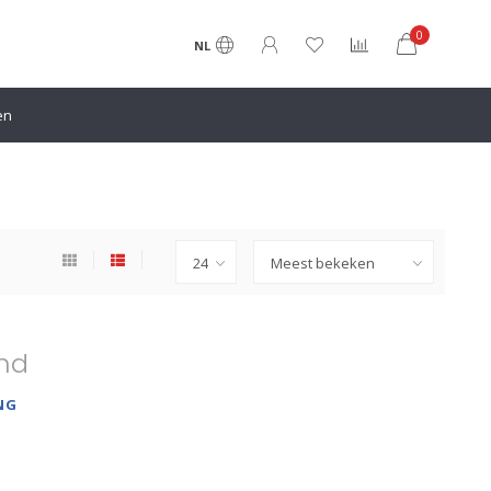
0
NL
en
nd
NG