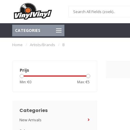
CATEGORIES
Home
/
Artists/Brands
/
B
Prijs
Min: €
0
Max: €
5
Categories
New Arrivals