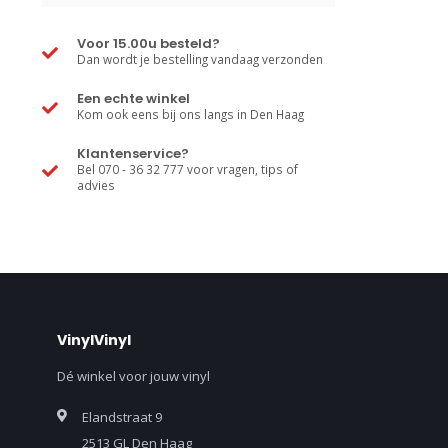
Voor 15.00u besteld?
Dan wordt je bestelling vandaag verzonden
Een echte winkel
Kom ook eens bij ons langs in Den Haag
Klantenservice?
Bel 070 - 36 32 777 voor vragen, tips of
advies
VinylVinyl
Dé winkel voor jouw vinyl
Elandstraat 9
2513 GL Den Haag