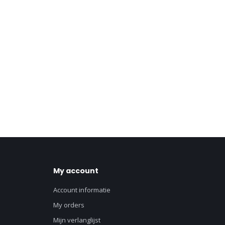
My account
Account informatie
My orders
Mijn verlanglijst