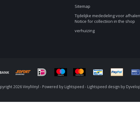
Sitemap
Tijdelijke mededeling voor afhalen
Notice for collectiion in the shop
verhuizing
yright 2026 VinylVinyl - Powered by
Lightspeed
-
Lightspeed design
by
Dyvelo