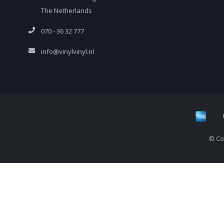
The Netherlands
070 - 36 32 777
info@vinylvinyl.nl
© Cop