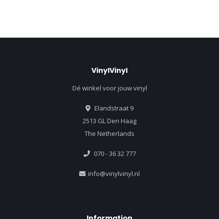
VinylVinyl
Dé winkel voor jouw vinyl
Elandstraat 9
2513 GL Den Haag
The Netherlands
070 - 36 32 777
info@vinylvinyl.nl
Information