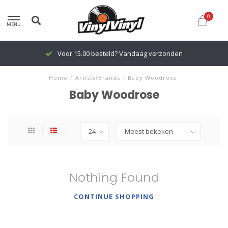
0
MENU
Voor 15.00 besteld? Vandaag verzonden
Home
/
Artists/Brands
/
Baby Woodrose
Baby Woodrose
Nothing Found
CONTINUE SHOPPING