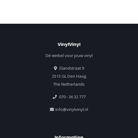
VinylVinyl
Dé winkel voor jouw vinyl
Elandstraat 9
2513 GL Den Haag
The Netherlands
070 - 36 32 777
info@vinylvinyl.nl
Information