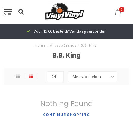
0
MENU
Voor 15.00 besteld? Vandaag verzonden
Home
/
Artists/Brands
/
B.B. King
B.B. King
Nothing Found
CONTINUE SHOPPING