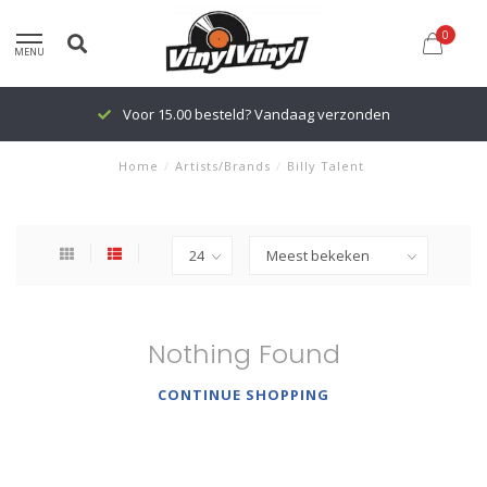
0
MENU
Voor 15.00 besteld? Vandaag verzonden
Home
/
Artists/Brands
/
Billy Talent
Nothing Found
CONTINUE SHOPPING