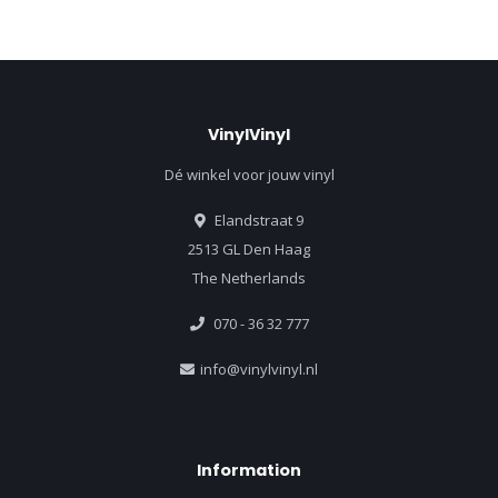
VinylVinyl
Dé winkel voor jouw vinyl
Elandstraat 9
2513 GL Den Haag
The Netherlands
070 - 36 32 777
info@vinylvinyl.nl
Information