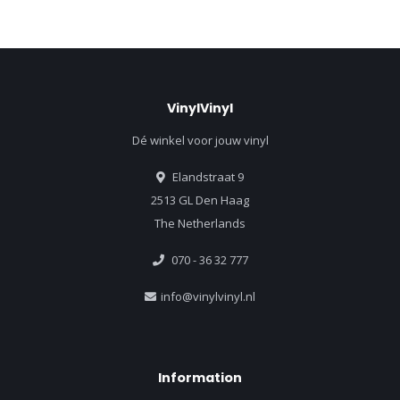
VinylVinyl
Dé winkel voor jouw vinyl
Elandstraat 9
2513 GL Den Haag
The Netherlands
070 - 36 32 777
info@vinylvinyl.nl
Information