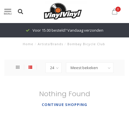
0
MENU
Voor 15.00 besteld? Vandaag verzonden
Home
/
Artists/Brands
/
Bombay Bicycle Club
Nothing Found
CONTINUE SHOPPING