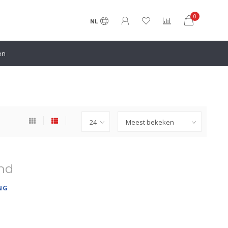
0
NL
en
nd
NG