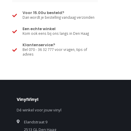
Voor 15.00u besteld?
Dan wordt je bestelling vandaag verzonden
Een echte winkel
Kom ook eens bij ons langs in Den Haag
Klantenservice?
Bel 070 - 36 32 777 voor vragen, tips of
advies
VinylVinyl
Dé winkel voor jouw vinyl
Elandstraat 9
2513 GL Den Haag