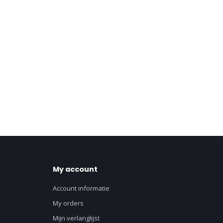
My account
Account informatie
My orders
Mijn verlanglijst