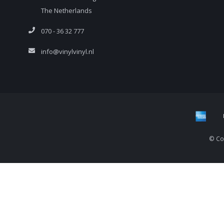
The Netherlands
070 - 36 32 777
info@vinylvinyl.nl
© Cop