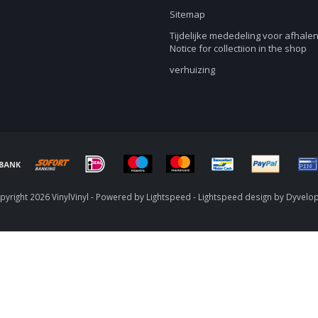
Sitemap
Tijdelijke mededeling voor afhalen
Notice for collectiion in the shop
verhuizing
yright 2026 VinylVinyl - Powered by
Lightspeed
-
Lightspeed design
by
Dyvelo