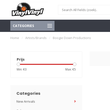
CATEGORIES
Home
/
Artists/Brands
/
Boogie Down Productions ‎
Prijs
Min: €
0
Max: €
5
Categories
New Arrivals