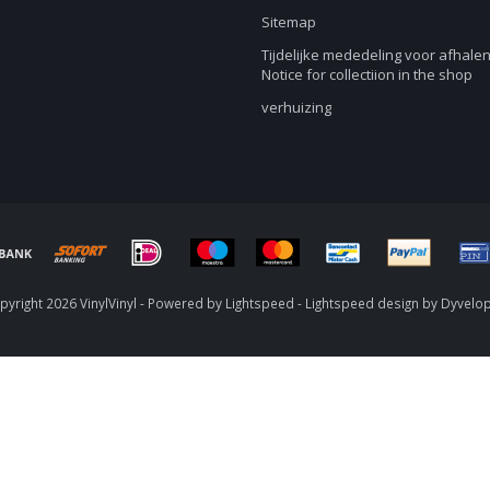
Sitemap
Tijdelijke mededeling voor afhalen
Notice for collectiion in the shop
verhuizing
yright 2026 VinylVinyl - Powered by
Lightspeed
-
Lightspeed design
by
Dyvelo