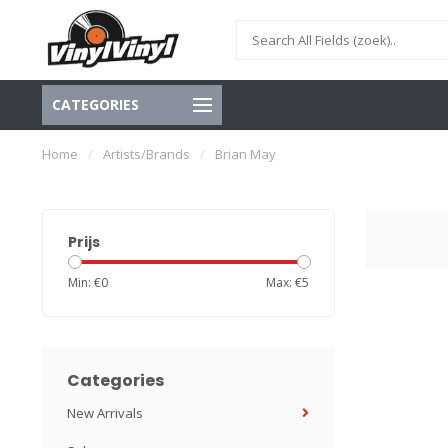
CATEGORIES
Home
/
Artists/Brands
/
Brian May
Prijs
Min: €
0
Max: €
5
Categories
New Arrivals