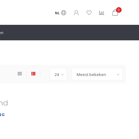
0
NL
en
nd
NG