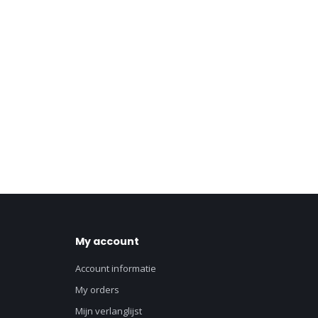
My account
Account informatie
My orders
Mijn verlanglijst