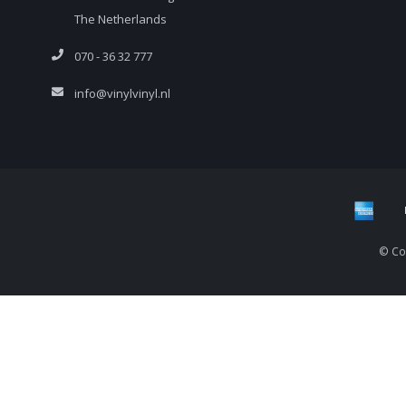
The Netherlands
070 - 36 32 777
info@vinylvinyl.nl
© Cop