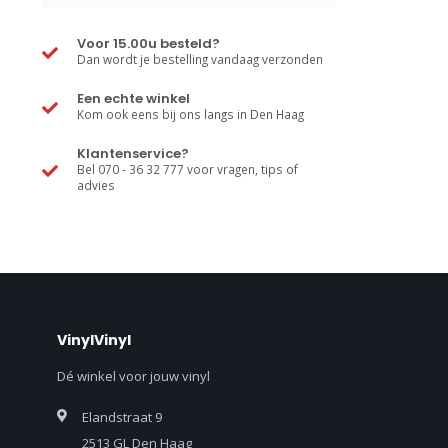
Voor 15.00u besteld?
Dan wordt je bestelling vandaag verzonden
Een echte winkel
Kom ook eens bij ons langs in Den Haag
Klantenservice?
Bel 070 - 36 32 777 voor vragen, tips of
advies
VinylVinyl
Dé winkel voor jouw vinyl
Elandstraat 9
2513 GL Den Haag