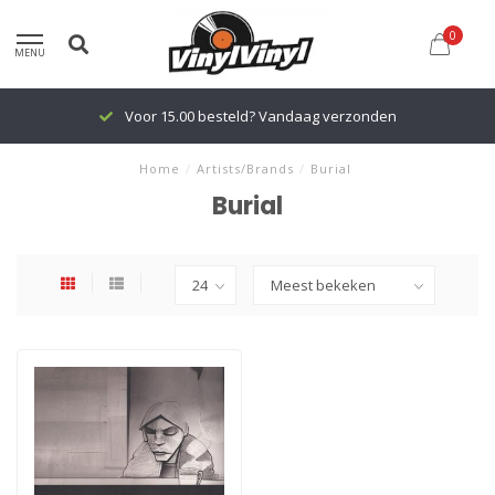
0
MENU
Voor 15.00 besteld? Vandaag verzonden
Home
/
Artists/Brands
/
Burial
Burial