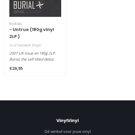
BURIAL
- Untrue (180g vinyl
2LP )
2x LP Standard 33rpm
2007 UK issue on 180g 2LP-
Burial, the self-titled debut
album by an anonymous du..
€26,95
VinylVinyl
Dé winkel voor jouw vinyl