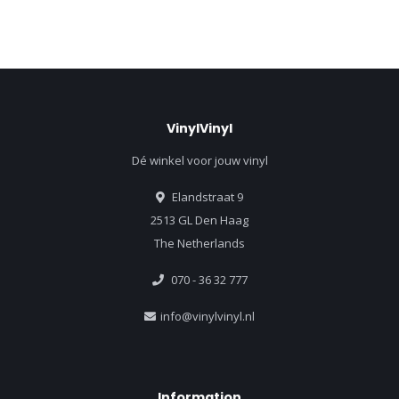
VinylVinyl
Dé winkel voor jouw vinyl
Elandstraat 9
2513 GL Den Haag
The Netherlands
070 - 36 32 777
info@vinylvinyl.nl
Information