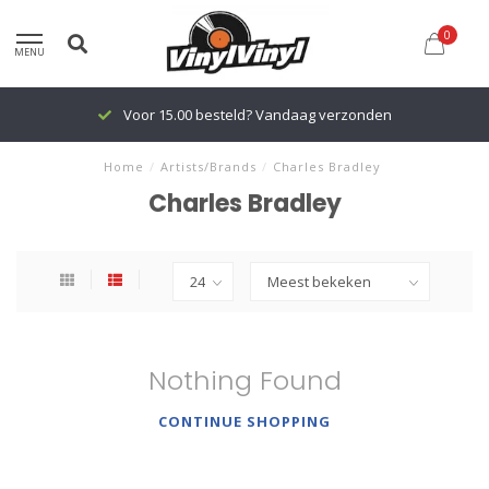
0
MENU
Voor 15.00 besteld? Vandaag verzonden
Home
/
Artists/Brands
/
Charles Bradley
Charles Bradley
Nothing Found
CONTINUE SHOPPING