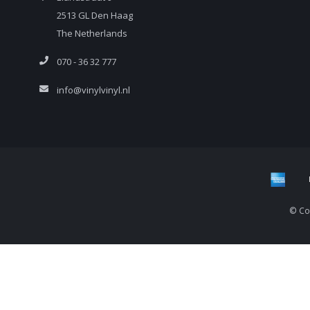
2513 GL Den Haag
The Netherlands
070 - 36 32 777
info@vinylvinyl.nl
© Cop