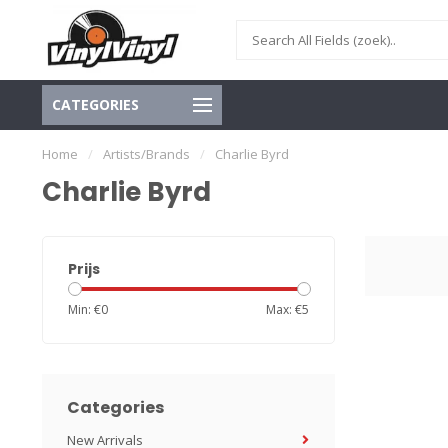
CATEGORIES
Home
/
Artists/Brands
/
Charlie Byrd
Charlie Byrd
Prijs
Min: €
0
Max: €
5
Categories
New Arrivals