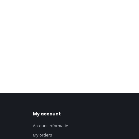
My account
Account informatie
My orders