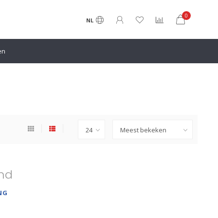
0
NL
en
nd
NG