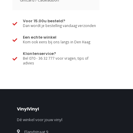
Giftcard / Cadeaubon
Voor 15.00u besteld?
Dan wordt je bestelling vandaag verzonden
Een echte winkel
Kom ook eens bij ons langs in Den Haag
Klantenservice?
Bel 070 - 36 32 777 voor vragen, tips of
advies
VinylVinyl
Dé winkel voor jouw vinyl
Elandstraat 9