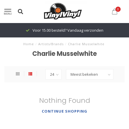
0
MENU
Voor 15.00 besteld? Vandaag verzonden
Home
/
Artists/Brands
/
Charlie Musselwhite
Charlie Musselwhite
Nothing Found
CONTINUE SHOPPING