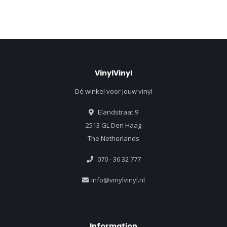
VinylVinyl
Dé winkel voor jouw vinyl
Elandstraat 9
2513 GL Den Haag
The Netherlands
070 - 36 32 777
info@vinylvinyl.nl
Information