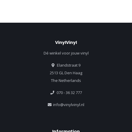
VinylVinyl
Dé winkel voor jouw vinyl
Elandstraat 9
2513 GL Den Haag
The Netherlands
070 - 36 32 777
info@vinylvinyl.nl
Information