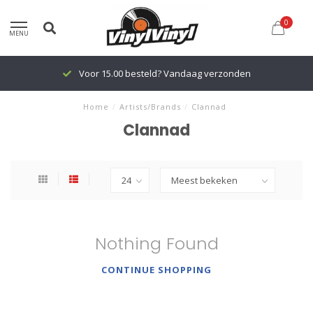
0
MENU
Voor 15.00 besteld? Vandaag verzonden
Home
/
Artists/Brands
/
Clannad
Clannad
Nothing Found
CONTINUE SHOPPING