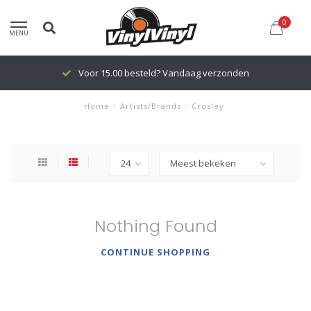
0
MENU
Voor 15.00 besteld? Vandaag verzonden
Home
/
Artists/Brands
/
Crosley
Nothing Found
CONTINUE SHOPPING