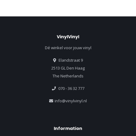
VinylVinyl
Dé winkel voor jouw vinyl
Elandstraat 9
2513 GL Den Haag
The Netherlands
070 - 36 32 777
info@vinylvinyl.nl
Information