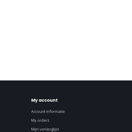
My account
Account informatie
My orders
Mijn verlanglijst