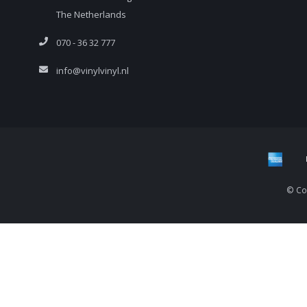
The Netherlands
070 - 36 32 777
info@vinylvinyl.nl
© Cop