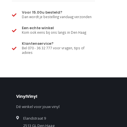
Voor 15.00u besteld?
Dan wordt je bestelling vandaag verzonden
Een echte winkel
Kom ook eens bij ons langs in Den Haag
Klantenservice?
Bel 070 - 36 32 777 voor vragen, tips of
advies
VinylVinyl
Dé winkel voor jouw vinyl
Elandstraat 9
2513 GL Den Haag