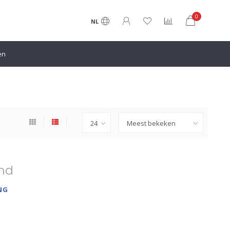
0
NL
en
nd
NG