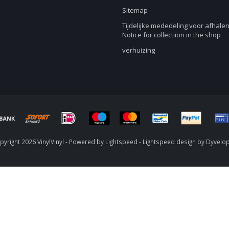
Sitemap
Tijdelijke mededeling voor afhalen
Notice for collectiion in the shop
verhuizing
yright 2026 VinylVinyl - Powered by
Lightspeed
-
Lightspeed design
by
Dyvelo