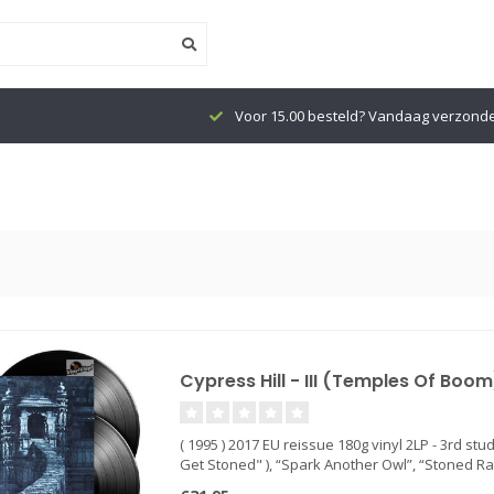
Voor 15.00 besteld? Vandaag verzond
Cypress Hill - III (Temples Of Boom)
( 1995 ) 2017 EU reissue 180g vinyl 2LP - 3rd st
Get Stoned" ), “Spark Another Owl”, “Stoned Rai