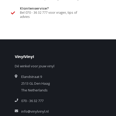
Klantenservice?
Bel 070 - 36 32 777 voor vragen, tips of
advies
VinylVinyl
Dé winkel voor jouw vinyl
Elandstraat 9
2513 GL Den Haag
The Netherlands
070 - 36 32 777
info@vinylvinyl.nl