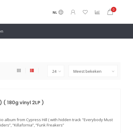
0
NL
en
 ( 180g vinyl 2LP )
udio album from Cypress Hill ( with hidden track "Everybody Must
ders”, “Killafornia”, “Funk Freakers”