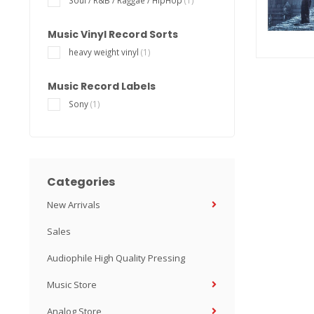
Soul / R&B / Raggae / HipHop
(1)
Music Vinyl Record Sorts
heavy weight vinyl
(1)
Music Record Labels
Sony
(1)
Categories
New Arrivals
Sales
Audiophile High Quality Pressing
Music Store
Analog Store