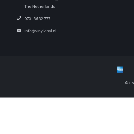
The Netherlands
070 - 36 32 777
info@vinylvinyl.nl
© Cop