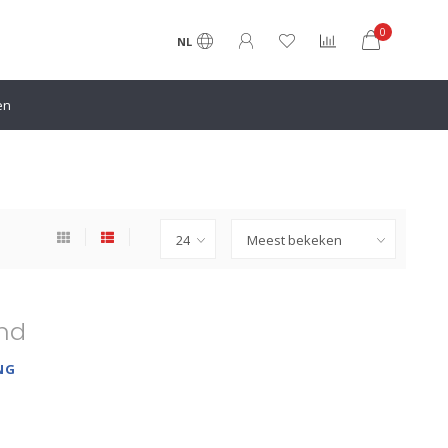
0
NL
en
nd
NG