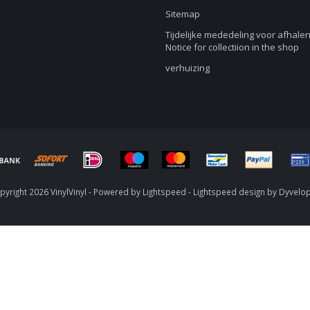
Sitemap
Tijdelijke mededeling voor afhalen
Notice for collectiion in the shop
verhuizing
yright 2026 VinylVinyl - Powered by
Lightspeed
-
Lightspeed design
by
Dyvelo