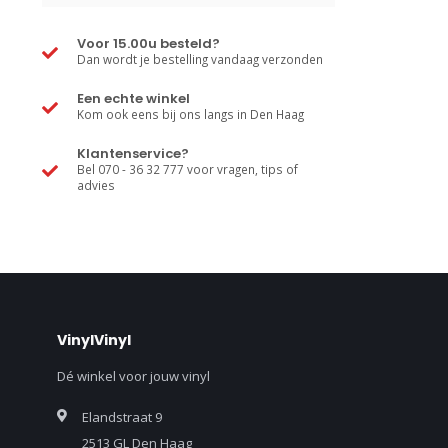
Voor 15.00u besteld?
Dan wordt je bestelling vandaag verzonden
Een echte winkel
Kom ook eens bij ons langs in Den Haag
Klantenservice?
Bel 070 - 36 32 777 voor vragen, tips of
advies
VinylVinyl
Dé winkel voor jouw vinyl
Elandstraat 9
2513 GL Den Haag