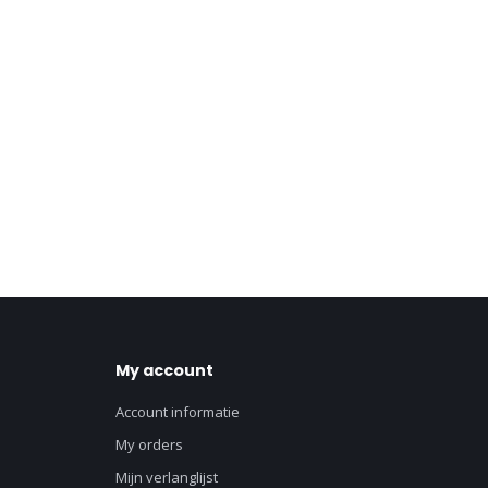
My account
Account informatie
My orders
Mijn verlanglijst