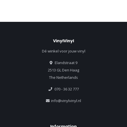
VinylVinyl
Dé winkel voor jouw vinyl
Elandstraat 9
2513 GL Den Haag
The Netherlands
070 - 36 32 777
info@vinylvinyl.nl
Information