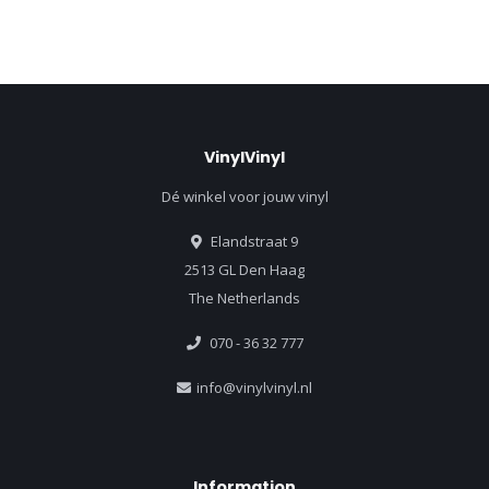
VinylVinyl
Dé winkel voor jouw vinyl
Elandstraat 9
2513 GL Den Haag
The Netherlands
070 - 36 32 777
info@vinylvinyl.nl
Information