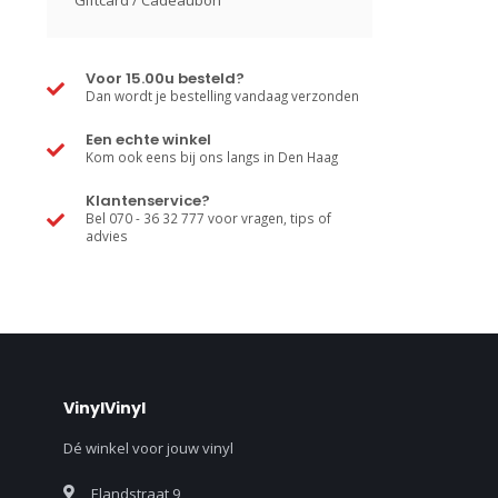
Giftcard / Cadeaubon
Voor 15.00u besteld?
Dan wordt je bestelling vandaag verzonden
Een echte winkel
Kom ook eens bij ons langs in Den Haag
Klantenservice?
Bel 070 - 36 32 777 voor vragen, tips of
advies
VinylVinyl
Dé winkel voor jouw vinyl
Elandstraat 9