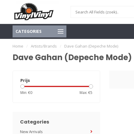
CATEGORIES
Home
/
Artists/Brands
/
Dave Gahan (Depeche Mode)
Dave Gahan (Depeche Mode)
Prijs
Min: €
0
Max: €
5
Categories
New Arrivals