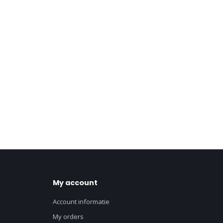
My account
Account informatie
My orders