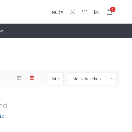
0
NL
en
nd
NG