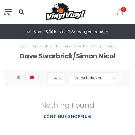
0
MENU
Voor 15.00 besteld? Vandaag verzonden
Home
/
Artists/Brands
/
Dave Swarbrick/Simon Nicol
Dave Swarbrick/Simon Nicol
Nothing Found
CONTINUE SHOPPING