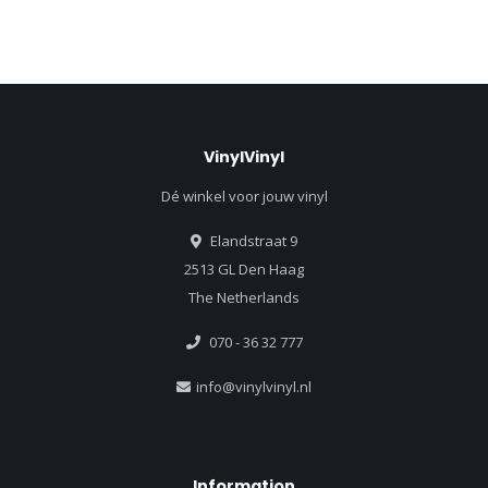
VinylVinyl
Dé winkel voor jouw vinyl
Elandstraat 9
2513 GL Den Haag
The Netherlands
070 - 36 32 777
info@vinylvinyl.nl
Information