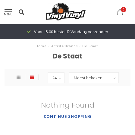
0
MENU
Voor 15.00 besteld? Vandaag verzonden
Home
/
Artists/Brands
/
De Staat
De Staat
Nothing Found
CONTINUE SHOPPING