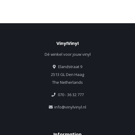
VinylVinyl
Dé winkel voor jouw vinyl
Elandstraat 9
2513 GL Den Haag
The Netherlands
070 - 36 32 777
info@vinylvinyl.nl
Information