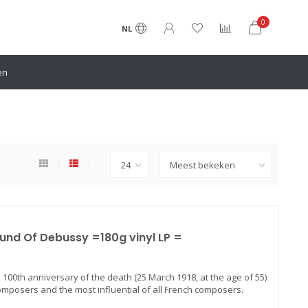
0
NL
en
und Of Debussy =180g vinyl LP =
e 100th anniversary of the death (25 March 1918, at the age of 55)
omposers and the most influential of all French composers.