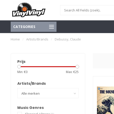
CATEGORIES
Home
/
Artists/Brands
/
Debussy, Claude
Prijs
Min: €
0
Max: €
25
Artists/Brands
Music Genres