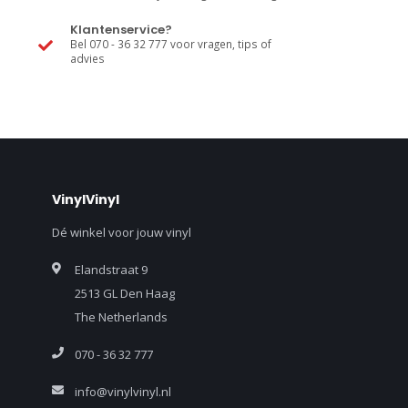
Klantenservice?
Bel 070 - 36 32 777 voor vragen, tips of
advies
VinylVinyl
Dé winkel voor jouw vinyl
Elandstraat 9
2513 GL Den Haag
The Netherlands
070 - 36 32 777
info@vinylvinyl.nl