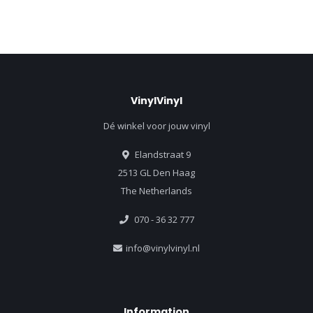
VinylVinyl
Dé winkel voor jouw vinyl
Elandstraat 9
2513 GL Den Haag
The Netherlands
070 - 36 32 777
info@vinylvinyl.nl
Information