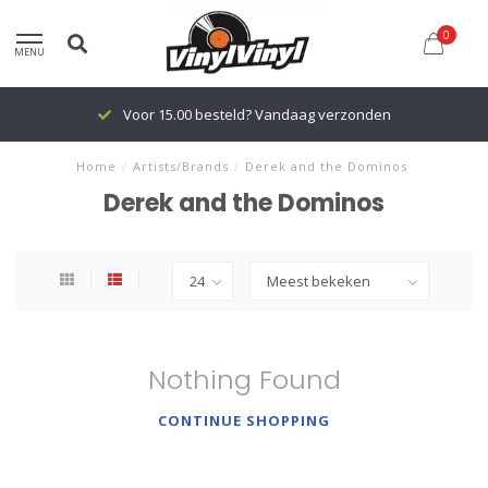
0
MENU
Voor 15.00 besteld? Vandaag verzonden
Home
/
Artists/Brands
/
Derek and the Dominos
Derek and the Dominos
Nothing Found
CONTINUE SHOPPING