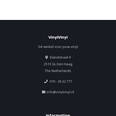
VinylVinyl
Dé winkel voor jouw vinyl
Elandstraat 9
2513 GL Den Haag
The Netherlands
070 - 36 32 777
info@vinylvinyl.nl
Information