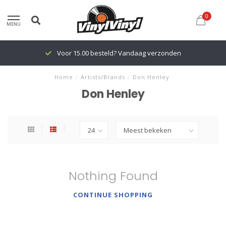
0
MENU
Voor 15.00 besteld? Vandaag verzonden
Home
/
Artists/Brands
/
Don Henley
Don Henley
Nothing Found
CONTINUE SHOPPING