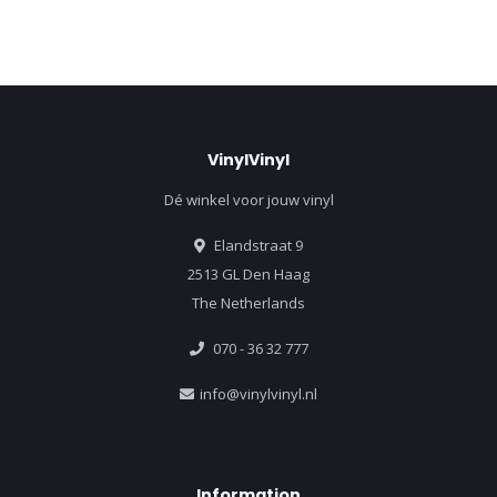
VinylVinyl
Dé winkel voor jouw vinyl
Elandstraat 9
2513 GL Den Haag
The Netherlands
070 - 36 32 777
info@vinylvinyl.nl
Information