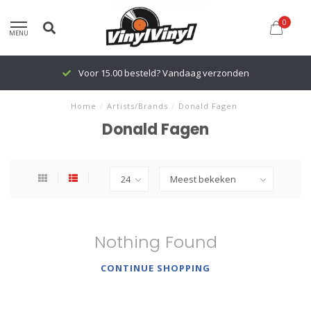
0
MENU
Voor 15.00 besteld? Vandaag verzonden
Home
/
Artists/Brands
/
Donald Fagen
Donald Fagen
Nothing Found
CONTINUE SHOPPING