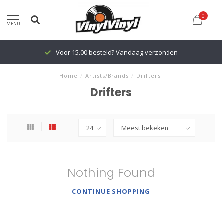
0
MENU
Voor 15.00 besteld? Vandaag verzonden
Home
/
Artists/Brands
/
Drifters
Drifters
Nothing Found
CONTINUE SHOPPING