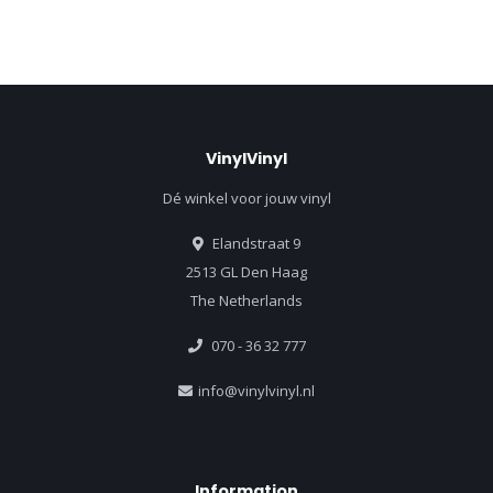
VinylVinyl
Dé winkel voor jouw vinyl
Elandstraat 9
2513 GL Den Haag
The Netherlands
070 - 36 32 777
info@vinylvinyl.nl
Information