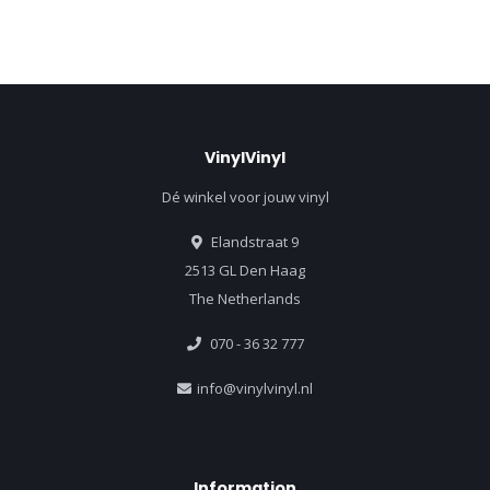
VinylVinyl
Dé winkel voor jouw vinyl
Elandstraat 9
2513 GL Den Haag
The Netherlands
070 - 36 32 777
info@vinylvinyl.nl
Information