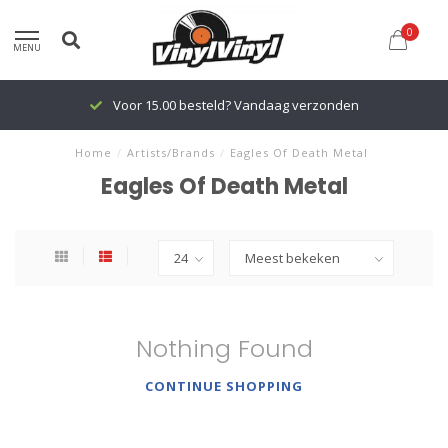
0
MENU
Voor 15.00 besteld? Vandaag verzonden
Home
/
Artists/Brands
/
Eagles Of Death Metal
Eagles Of Death Metal
Nothing Found
CONTINUE SHOPPING