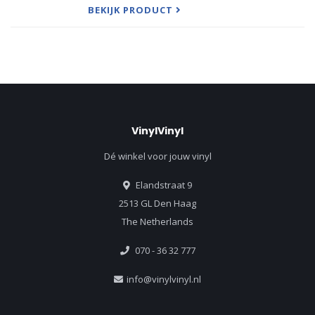
Super Imposition
BEKIJK PRODUCT
VinylVinyl
Dé winkel voor jouw vinyl
Elandstraat 9
2513 GL Den Haag
The Netherlands
070 - 36 32 777
info@vinylvinyl.nl