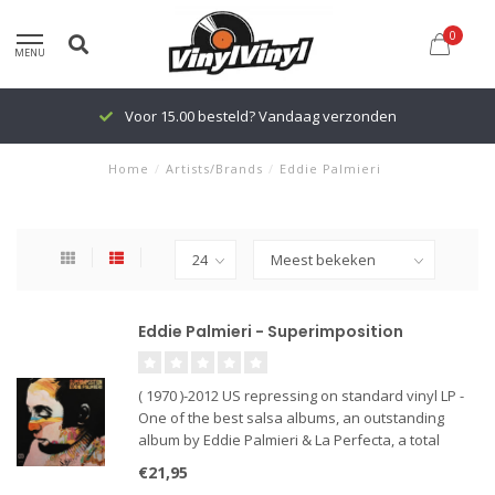
0
MENU
Voor 15.00 besteld? Vandaag verzonden
Home
/
Artists/Brands
/
Eddie Palmieri
Eddie Palmieri - Superimposition
( 1970 )-2012 US repressing on standard vinyl LP -
One of the best salsa albums, an outstanding
album by Eddie Palmieri & La Perfecta, a total
smoker front to back. Recorded in 1970, Palmieri
€21,95
topped himself (hard to do even for him) with