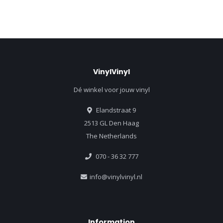
VinylVinyl
Dé winkel voor jouw vinyl
Elandstraat 9
2513 GL Den Haag
The Netherlands
070 - 36 32 777
info@vinylvinyl.nl
Information