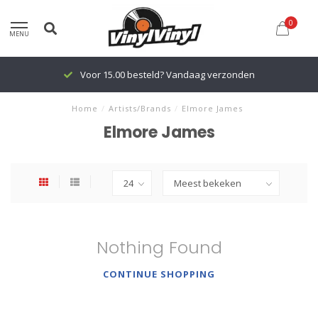
0
MENU
Voor 15.00 besteld? Vandaag verzonden
Home
/
Artists/Brands
/
Elmore James
Elmore James
Nothing Found
CONTINUE SHOPPING