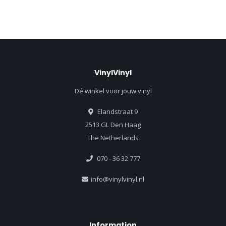
VinylVinyl
Dé winkel voor jouw vinyl
Elandstraat 9
2513 GL Den Haag
The Netherlands
070 - 36 32 777
info@vinylvinyl.nl
Information