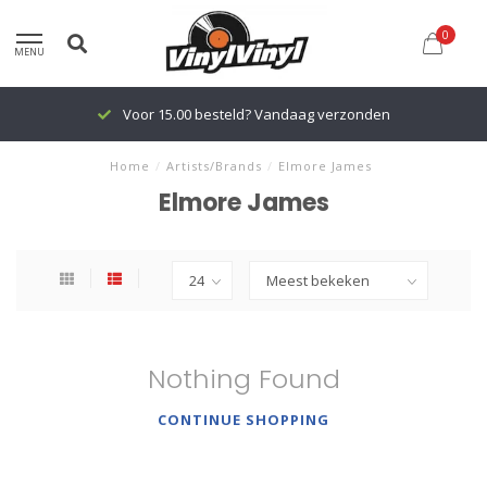
0
MENU
Voor 15.00 besteld? Vandaag verzonden
Home
/
Artists/Brands
/
Elmore James
Elmore James
Nothing Found
CONTINUE SHOPPING