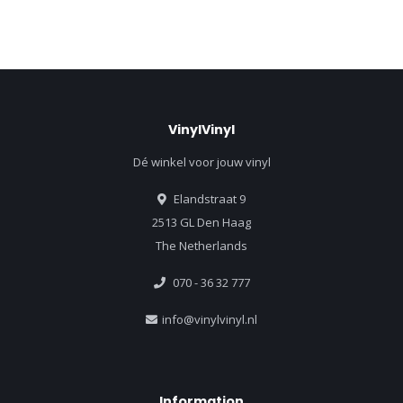
VinylVinyl
Dé winkel voor jouw vinyl
Elandstraat 9
2513 GL Den Haag
The Netherlands
070 - 36 32 777
info@vinylvinyl.nl
Information