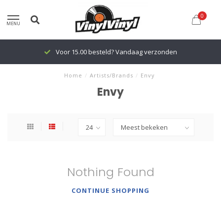
0
MENU
Voor 15.00 besteld? Vandaag verzonden
Home
/
Artists/Brands
/
Envy
Envy
Nothing Found
CONTINUE SHOPPING