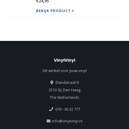
€24,95
Life" to piano-driven power ballads such as "My
Immortal" & "Whisper."
BEKIJK PRODUCT
VinylVinyl
Dé winkel voor jouw vinyl
Elandstraat 9
2513 GL Den Haag
The Netherlands
070 - 36 32 777
info@vinylvinyl.nl