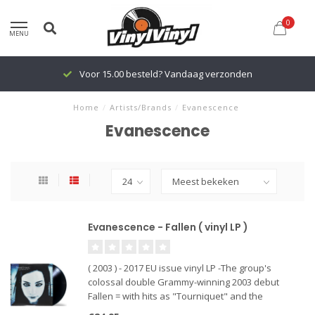
0
MENU
Voor 15.00 besteld? Vandaag verzonden
Home
/
Artists/Brands
/
Evanescence
Evanescence
Evanescence - Fallen ( vinyl LP )
( 2003 ) - 2017 EU issue vinyl LP -The group's
colossal double Grammy-winning 2003 debut
Fallen = with hits as "Tourniquet" and the
hectoring, rap-infused nu-metal of "Bring Me To