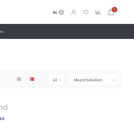
0
NL
en
nd
NG