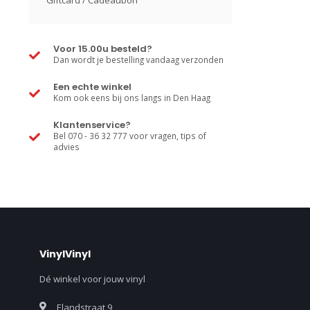
Giftcard / Cadeaubon
Voor 15.00u besteld?
Dan wordt je bestelling vandaag verzonden
Een echte winkel
Kom ook eens bij ons langs in Den Haag
Klantenservice?
Bel 070 - 36 32 777 voor vragen, tips of
advies
VinylVinyl
Dé winkel voor jouw vinyl
Elandstraat 9