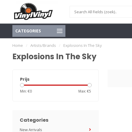
CATEGORIES
Home
/
Artists/Brands
/
Explosions In The Sky
Explosions In The Sky
Prijs
Min: €
0
Max: €
5
Categories
New Arrivals