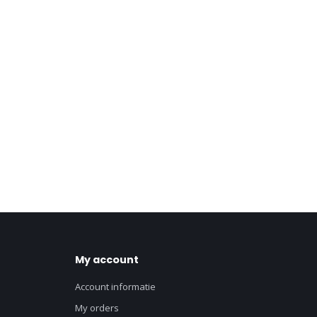
My account
Account informatie
My orders