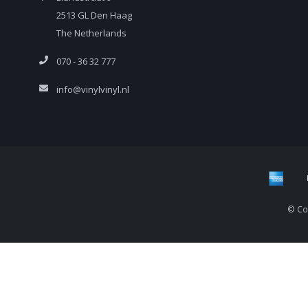
2513 GL Den Haag
The Netherlands
070 - 36 32 777
info@vinylvinyl.nl
© Cop